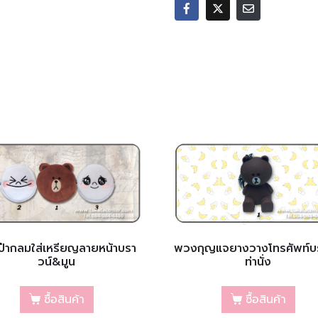
ป๋ากลมใส่เหรียญลายหน้าบรา
พวงกุญแจยางวางโทรศัพท์บ
วน์&มูน
ท่านั่ง
ซื้อสินค้า
ซื้อสินค้า