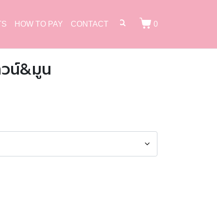
TS
HOW TO PAY
CONTACT
0
วน์&มูน