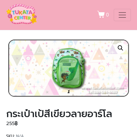
0
กระเป๋าเป้สีเขียวลายอาร์โล
255
฿
SKU:
N/A