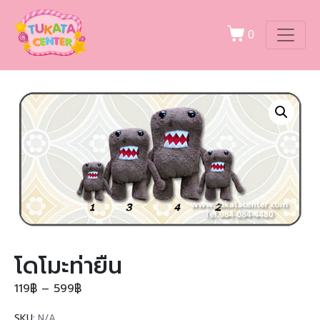
0
โดโมะท่ายืน
119
฿
–
599
฿
SKU:
N/A