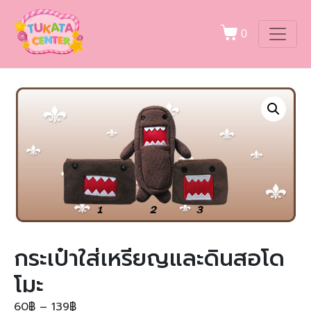
0
กระเป๋าใส่เหรียญและดินสอโด
โมะ
60
฿
–
139
฿