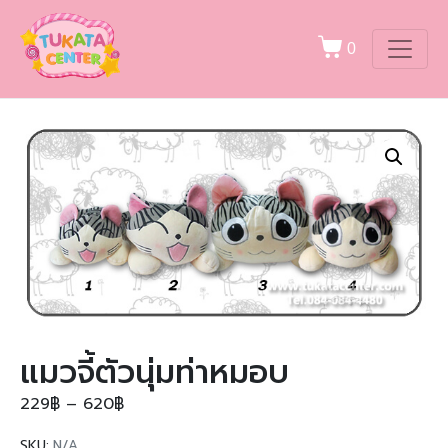
0
แมวจี้ตัวนุ่มท่าหมอบ
229
฿
–
620
฿
SKU:
N/A