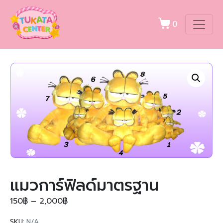
0
แมวการ์ฟิลด์มาตรฐาน
150
฿
–
2,000
฿
SKU:
N/A