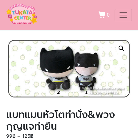
0
แบทแมนหัวโตท่านั่ง&พวง
กุญแจท่ายืน
99
฿
–
125
฿