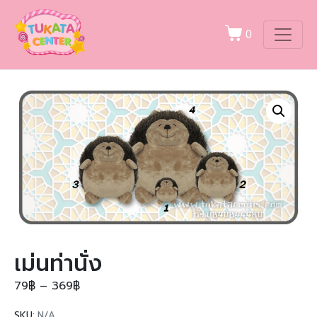
0
เม่นท่านั่ง
79
฿
–
369
฿
SKU:
N/A