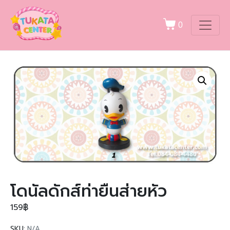
0
โดนัลดักส์ท่ายืนส่ายหัว
159
฿
SKU:
N/A