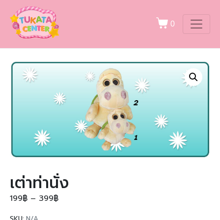
0
เต่าท่านั่ง
199
฿
–
399
฿
SKU:
N/A