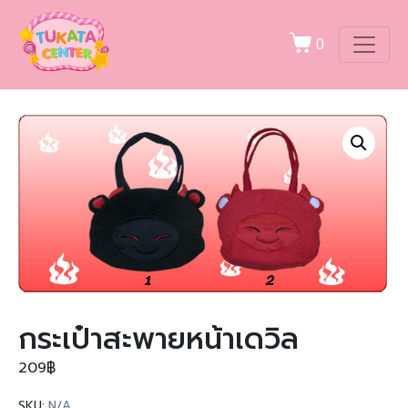
0
กระเป๋าสะพายหน้าเดวิล
209
฿
SKU:
N/A