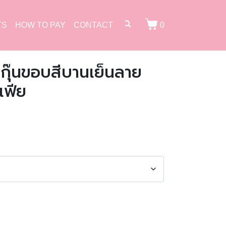
TS
HOW TO PAY
CONTACT
0
วงกุ๊นขอบสีบานเย็นลาย
เฟีย