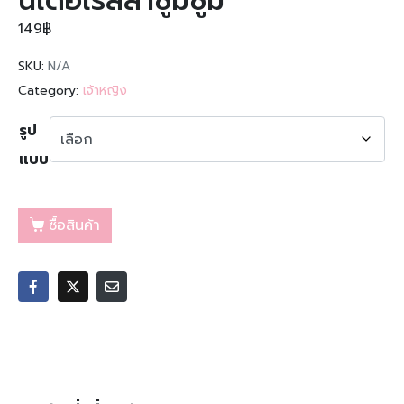
นเดอเรลล่าซูมซูม
149
฿
SKU:
N/A
Category:
เจ้าหญิง
รูป
แบบ
ซื้อสินค้า