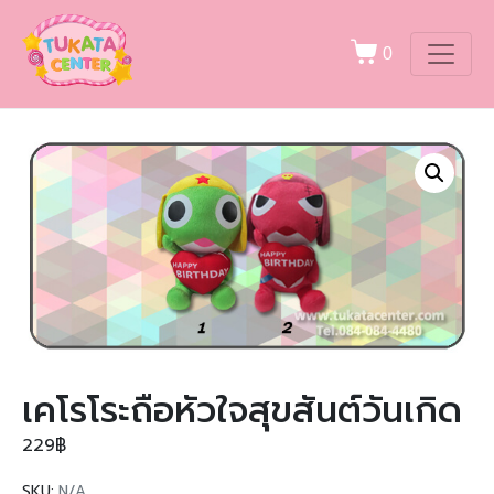
0
เคโรโระถือหัวใจสุขสันต์วันเกิด
229
฿
SKU:
N/A