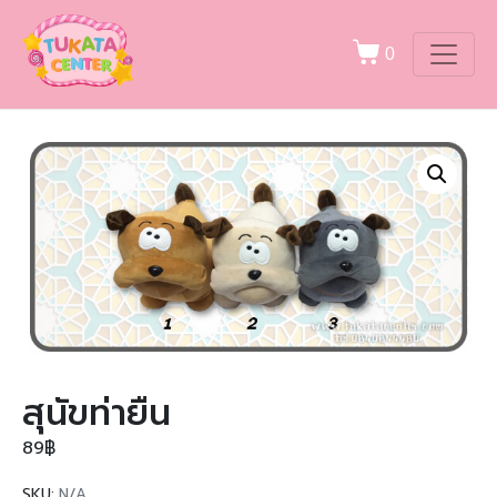
0
สุนัขท่ายืน
89
฿
SKU:
N/A