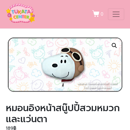
0
หมอนอิงหน้าสนู๊ปปี้สวมหมวก
และแว่นตา
189
฿