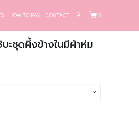
TS
HOW TO PAY
CONTACT
0
บะชุดผึ้งข้างในมีผ้าห่ม