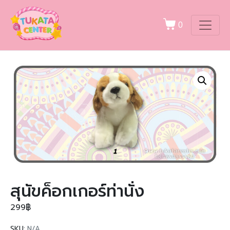
0
สุนัขค็อกเกอร์ท่านั่ง
299
฿
SKU:
N/A