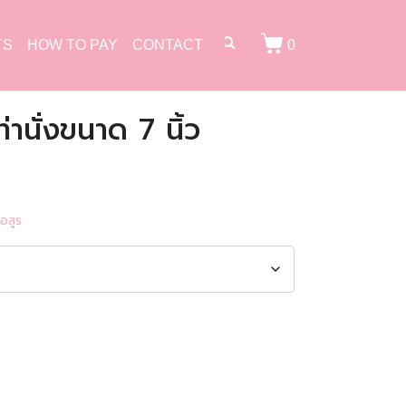
TS
HOW TO PAY
CONTACT
0
านั่งขนาด 7 นิ้ว
อสูร