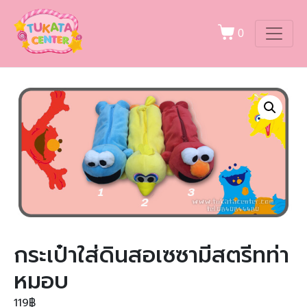
0
กระเป๋าใส่ดินสอเซซามีสตรีทท่า
หมอบ
119
฿