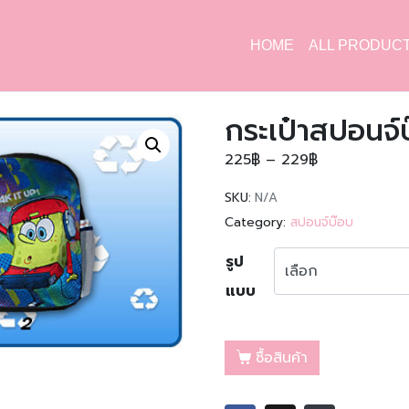
HOME
ALL PRODUC
กระเป๋าสปอนจ์บ
225
฿
–
229
฿
SKU:
N/A
Category:
สปอนจ์บ๊อบ
รูป
แบบ
ซื้อสินค้า