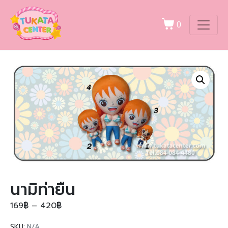
0
นามิท่ายืน
169
฿
–
420
฿
SKU:
N/A