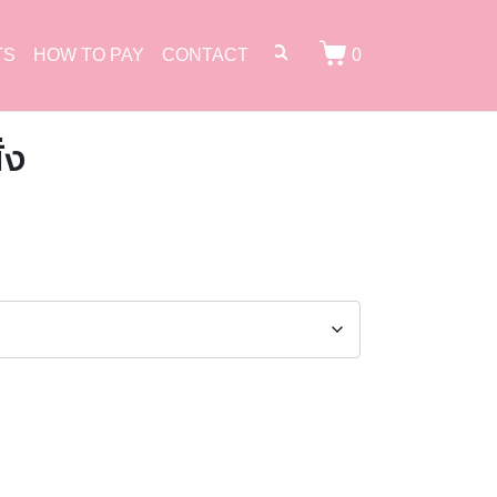
TS
HOW TO PAY
CONTACT
0
่ง