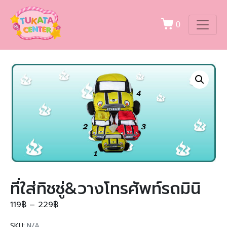
0
ที่ใส่ทิชชู่&วางโทรศัพท์รถมินิ
119
฿
–
229
฿
SKU:
N/A