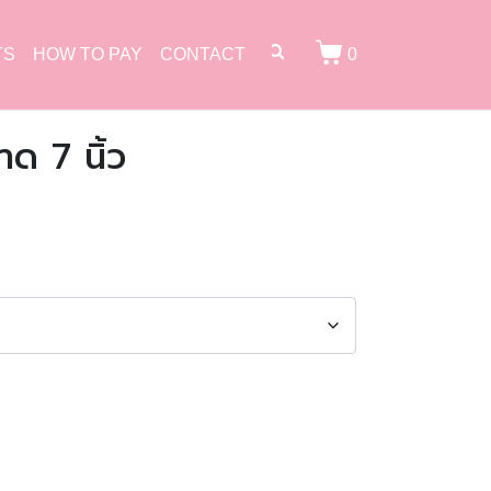
TS
HOW TO PAY
CONTACT
0
าด 7 นิ้ว