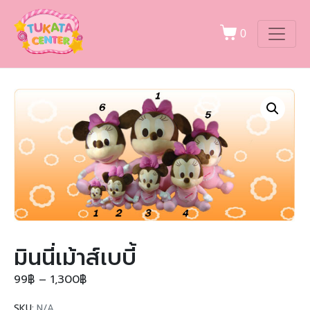
0
มินนี่เม้าส์เบบี้
99
฿
–
1,300
฿
SKU:
N/A