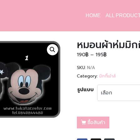
HOME
ALL PRODUC
หมอนผ้าห่มมิกกี
190
฿
–
195
฿
SKU:
N/A
Category:
มิกกี้เม้าส์
รูปแบบ
ซื้อสินค้า