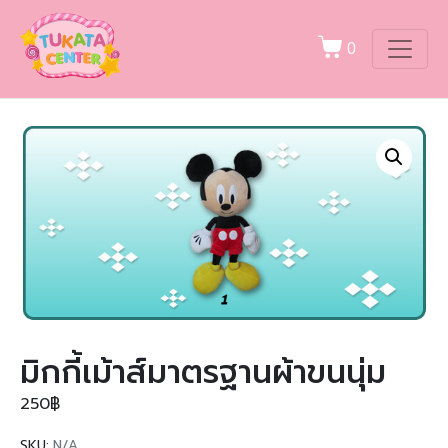
0
มิกกี้เม้าส์มาตรฐานผ้าขนนุ่ม
250
฿
SKU:
N/A