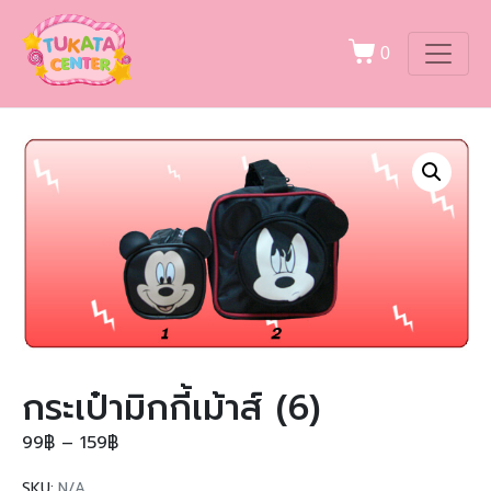
0
กระเป๋ามิกกี้เม้าส์ (6)
99
฿
–
159
฿
SKU:
N/A