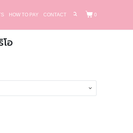
TS
HOW TO PAY
CONTACT
0
ริโอ