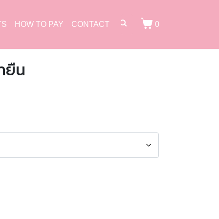
TS
HOW TO PAY
CONTACT
0
ายืน