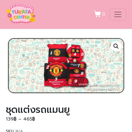
0
ชุดแต่งรถแมนยู
139
฿
–
465
฿
SKU:
N/A