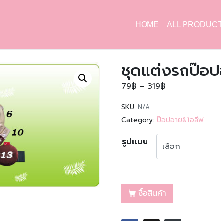
HOME
ALL PRODUC
ชุดแต่งรถป๊อ
79
฿
–
319
฿
SKU:
N/A
Category:
ป๊อปอาย&โอลีฟ
รูปแบบ
ซื้อสินค้า