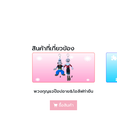
สินค้าที่เกี่ยวข้อง
พวงกุญแจป๊อปอาย&โอลีฟท่ายืน
ซื้อสินค้า