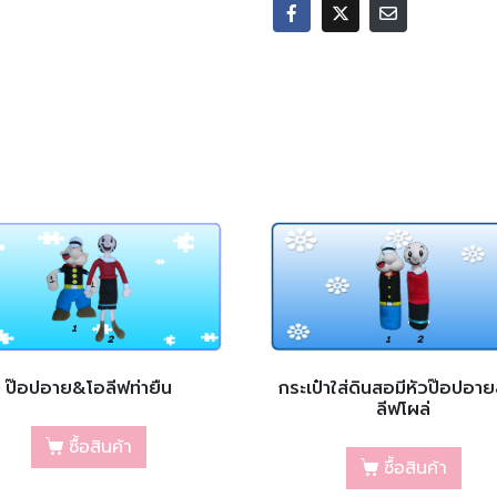
ป๊อปอาย&โอลีฟท่ายืน
กระเป๋าใส่ดินสอมีหัวป๊อปอา
ลีฟโผล่
ซื้อสินค้า
ซื้อสินค้า