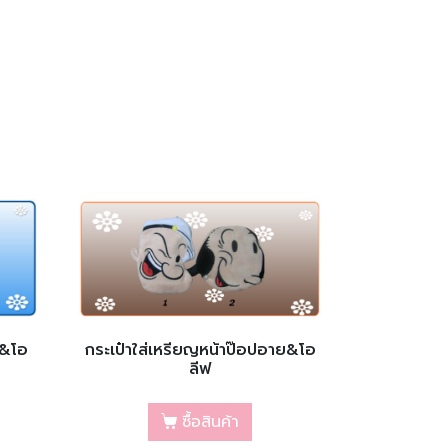
ย&โอ
กระเป๋าใส่เหรียญหน้าป๊อปอาย&โอ
ลีฟ
ซื้อสินค้า