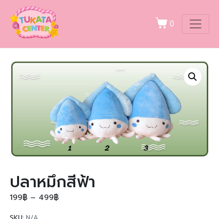
0
ปลาหมึกสีฟ้า
199
฿
–
499
฿
SKU:
N/A