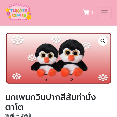
0
นกเพนกวินปากสีส้มท่านั่ง
ตาโต
199
฿
–
299
฿