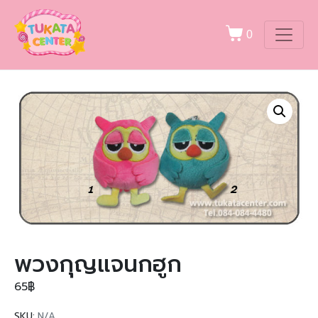
0
พวงกุญแจนกฮูก
65
฿
SKU:
N/A