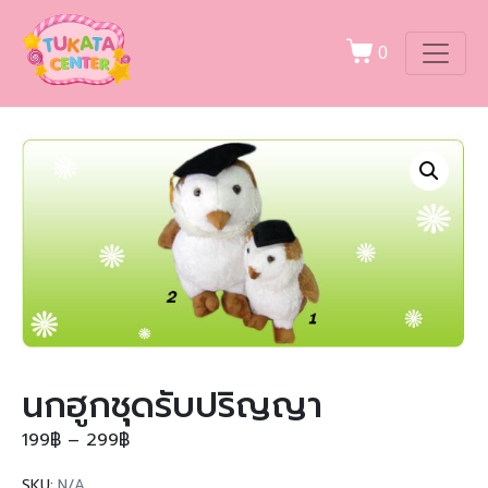
0
นกฮูกชุดรับปริญญา
199
฿
–
299
฿
SKU:
N/A