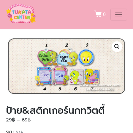
0
ป้าย&สติกเกอร์นกทวิตตี้
29
฿
–
69
฿
SKU:
N/A