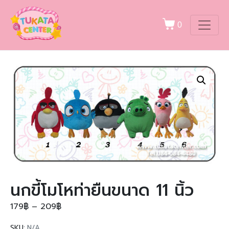
0
นกขี้โมโหท่ายืนขนาด 11 นิ้ว
179
฿
–
209
฿
SKU:
N/A