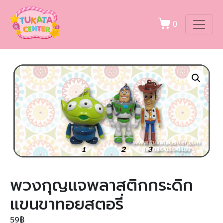
0
พวงกุญแจพลาสติกกระดิก
แขนขาทอยสตอรี่
59
฿