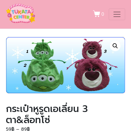
0
กระเป๋าหูรูดเอเลี่ยน 3
ตา&ล็อทโซ่
59
฿
–
89
฿