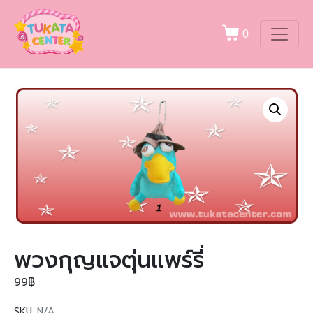
0
พวงกุญแจตุ่นแพร์รี่
99
฿
SKU:
N/A