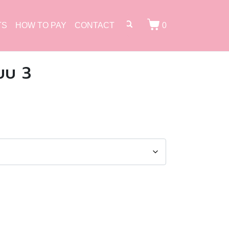
TS
HOW TO PAY
CONTACT
0
บบ 3