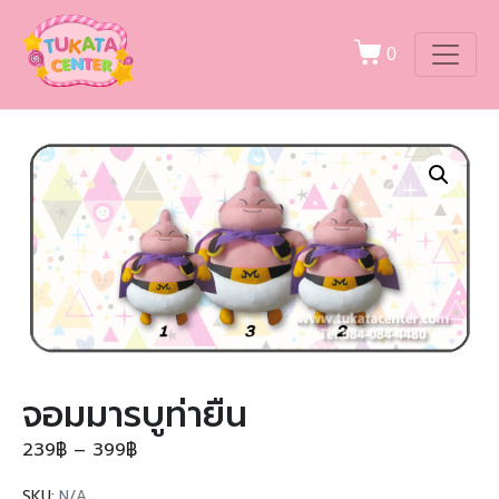
0
จอมมารบูท่ายืน
239
฿
–
399
฿
SKU:
N/A