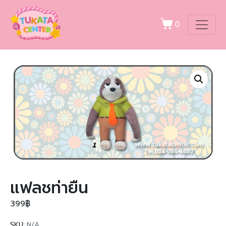
0
แฟลชท่ายืน
399
฿
SKU:
N/A