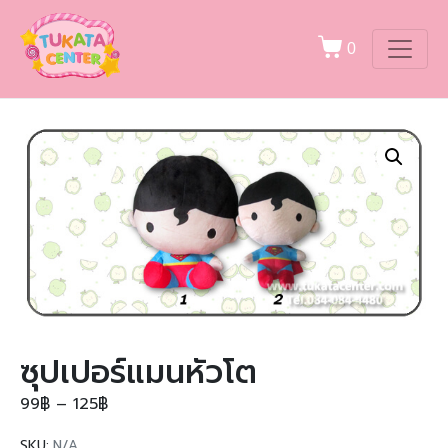
0
ซุปเปอร์แมนหัวโต
99
฿
–
125
฿
SKU:
N/A