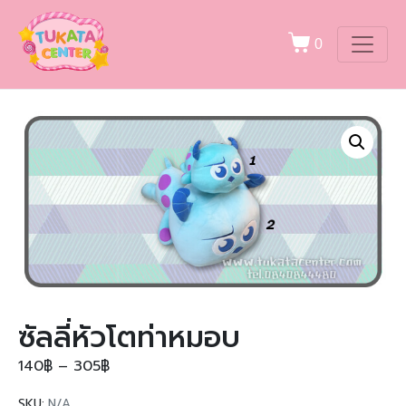
0
ซัลลี่หัวโตท่าหมอบ
140
฿
–
305
฿
SKU:
N/A