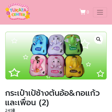
0
กระเป๋าเป้ช้างต้นอ้อ&กอแก้ว
และเพื่อน (2)
245
฿