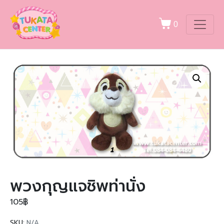
0
พวงกุญแจชิพท่านั่ง
105
฿
SKU:
N/A