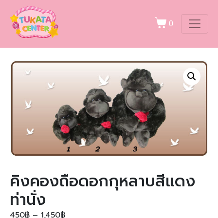
0
คิงคองถือดอกกุหลาบสีแดง
ท่านั่ง
450
฿
–
1,450
฿